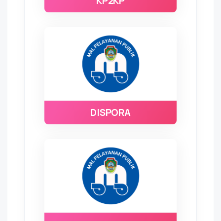
KP2KP
DISPORA